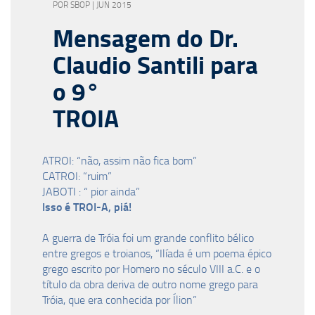
POR SBOP | JUN 2015
Mensagem do Dr.
Claudio Santili para
o 9°
TROIA
ATROI: “não, assim não fica bom”
CATROI: “ruim”
JABOTI : “ pior ainda”
Isso é TROI-A, piá!
A guerra de Tróia foi um grande conflito bélico
entre gregos e troianos, “Ilíada é um poema épico
grego escrito por Homero no século VIII a.C. e o
título da obra deriva de outro nome grego para
Tróia, que era conhecida por Ílion”