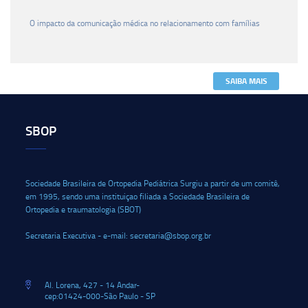
O impacto da comunicação médica no relacionamento com famílias
SAIBA MAIS
SBOP
Sociedade Brasileira de Ortopedia Pediátrica Surgiu a partir de um comitê,
em 1995, sendo uma instituiçao filiada a Sociedade Brasileira de
Ortopedia e traumatologia (SBOT)
Secretaria Executiva - e-mail: secretaria@sbop.org.br
Al. Lorena, 427 - 14 Andar-
cep:01424-000-São Paulo - SP