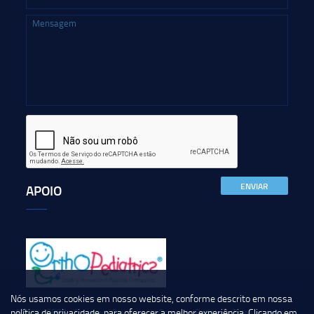
ENVIAR
APOIO
Nós usamos cookies em nosso website, conforme descrito em nossa
política de privacidade
, para oferecer a melhor experiência. Clicando em
©2026- SBOP - Sociedade Brasileira de Ortopedia Pediátrica Todos os direitos